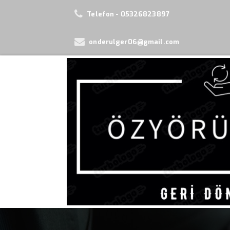
ANASAYFA
Telefon - 05326823897
HİZMETLER
onderulger06@gmail.com
GALERİ
HABERLER
KURUMSAL
İLETİŞİM