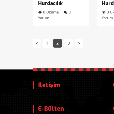
Hurdacılık
Hurda
0 Okuma
0
0 O
Yorum
Yorum
1
2
3
İletişim
E-Bülten