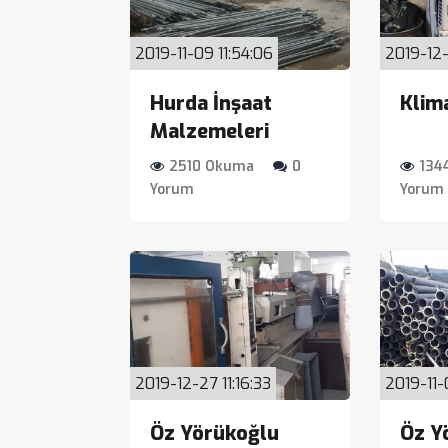
2019-11-09 11:54:06
2019-12-
Hurda İnşaat
Klim
Malzemeleri
2510 Okuma
0
134
Yorum
Yorum
2019-12-27 11:16:33
2019-11-
Öz Yörükoğlu
Öz Y